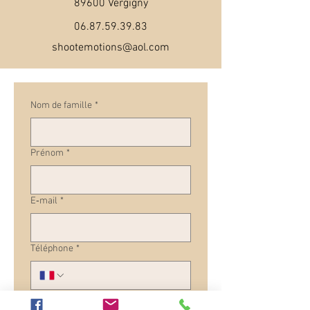
89600 Vergigny
06.87.59.39.83
shootemotions@aol.com
Nom de famille
*
Prénom
*
E‑mail
*
Téléphone
*
Vous êtes intéressé par quelle séance
?
*