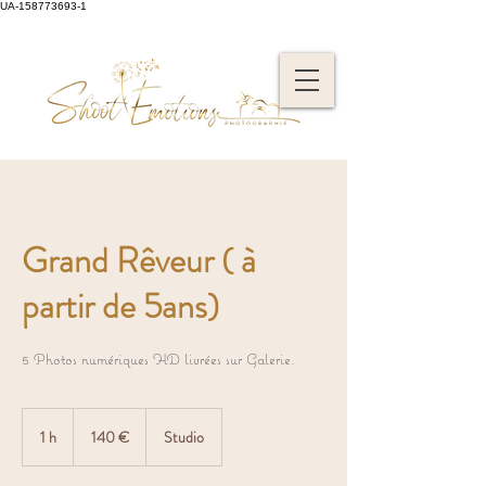
UA-158773693-1
Grand Rêveur ( à
partir de 5ans)
5 Photos numériques HD livrées sur Galerie.
140
euros
1 h
1
140 €
Studio