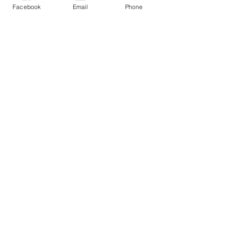
Facebook
Email
Phone
Demande de renseignement
*
Envoyer
Mentions légales
Politique en matière de cookies
Politique de confidentialité
Conditions d'utilisation