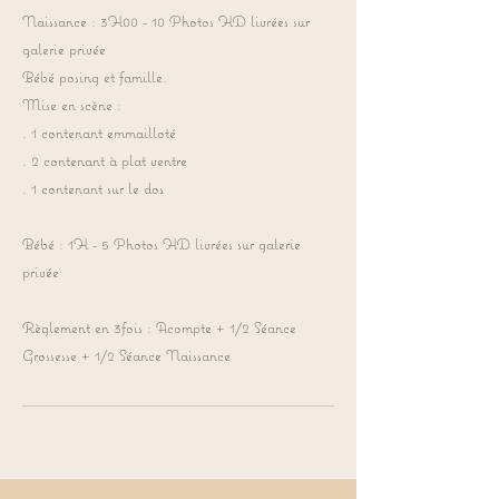
Naissance : 3H00 - 10 Photos HD livrées sur
galerie privée
Bébé posing et famille.
Mise en scène :
. 1 contenant emmailloté
. 2 contenant à plat ventre
. 1 contenant sur le dos
Bébé : 1H - 5 Photos HD livrées sur galerie
privée
Règlement en 3fois : Acompte + 1/2 Séance
Grossesse + 1/2 Séance Naissance