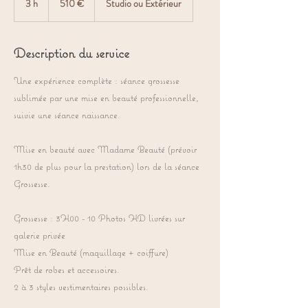
3 h
3
510 €
Studio ou Extérieur
h
Description du service
Une expérience complète : séance grossesse
sublimée par une mise en beauté professionnelle,
suivie une séance naissance.
Mise en beauté avec Madame Beauté (prévoir
1h30 de plus pour la prestation) lors de la séance
Grossesse.
Grossesse : 3H00 - 10 Photos HD livrées sur
galerie privée
Mise en Beauté (maquillage + coiffure)
Prêt de robes et accessoires.
2 à 3 styles vestimentaires possibles.