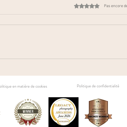
Noté 0 étoile sur 5.
Pas encore d
Smash the Cake
Séan
Politique de confidentialité
olitique en matière de cookies