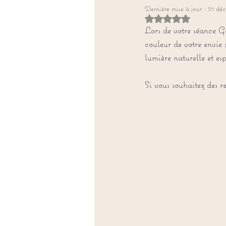
Dernière mise à jour :
21 déc
Noté NaN étoiles sur
Lors de votre séance Gr
couleur de votre envie
lumière naturelle et esp
Si vous souhaitez des r