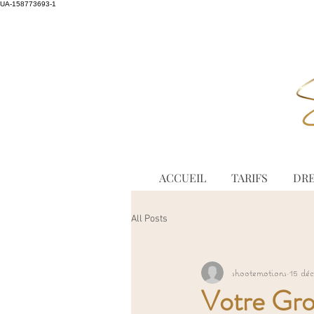
UA-158773693-1
ACCUEIL
TARIFS
DRE
All Posts
shootemotions
15 dé
Votre Gro