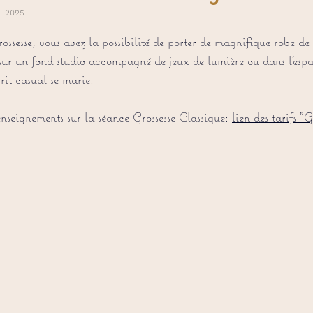
. 2025
 5.
ossesse, vous avez la possibilité de porter de magnifique robe de
 sur un fond studio accompagné de jeux de lumière ou dans l'es
rit casual se marie.
enseignements sur la séance Grossesse Classique: 
lien des tarifs "G