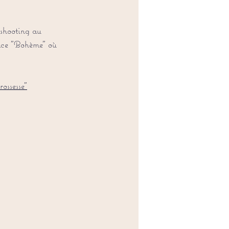
 shooting au 
pace "Bohème" où 
rossesse"