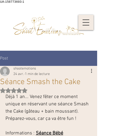
UA-158773693-1
Post
shootemotions
24 avr.
1 min de lecture
Séance Smash the Cake
Noté NaN étoiles sur 5.
Déjà 1 an... Venez fêter ce moment 
unique en réservant une séance Smash 
the Cake (gâteau + bain moussant).
Préparez-vous, car ça va être fun !
Informations : 
Séance Bébé