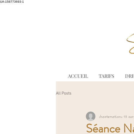
UA-158773693-1
ACCUEIL
TARIFS
DRE
All Posts
shootemotions
13 avr
Séance Na