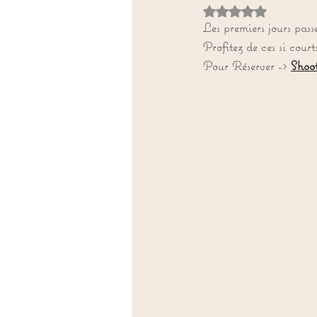
Noté NaN étoiles sur
Les premiers jours passe
Profitez de ces si cou
Pour Réserver -> 
Shoo