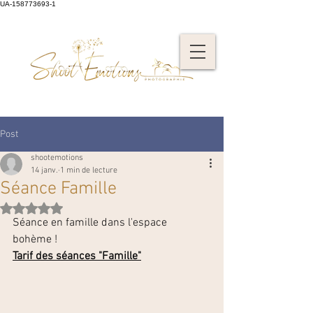
UA-158773693-1
Post
shootemotions
14 janv.
1 min de lecture
Séance Famille
Noté NaN étoiles sur 5.
Séance en famille dans l'espace 
bohème !
Tarif des séances "Famill
e"