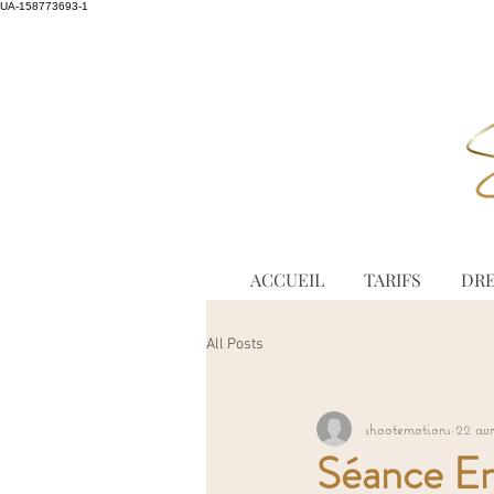
UA-158773693-1
ACCUEIL
TARIFS
DRE
All Posts
shootemotions
22 avr
Séance En