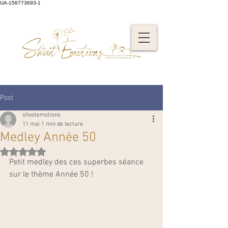
UA-158773693-1
Post
shootemotions
11 mai
1 min de lecture
Medley Année 50
Noté NaN étoiles sur 5.
Petit medley des ces superbes séance 
sur le thème Année 50 !