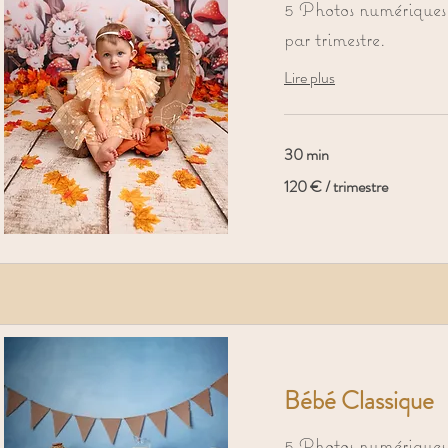
5 Photos numériques 
par trimestre.
Lire plus
30 min
120
120 € / trimestre
€
/
trimestre
Bébé Classique
5 Photos numériques 