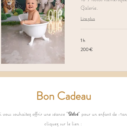
Galerie.
Lire plus
1 h
200
200 €
euros
Bon Cadeau
i vous souhaitez offrir une séance "
Bébé
" pour un enfant de -1an
cliquez sur le lien :