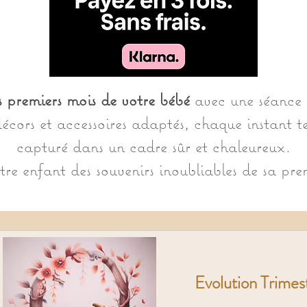
s premiers mois de votre bébé
avec une séance 
cors et accessoires adaptés, chaque instant te
capturé dans un cadre sûr et chaleureux.
tre enfant des souvenirs inoubliables de sa pre
Evolution Trimest