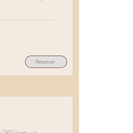
Réserver
 HD livrées sur