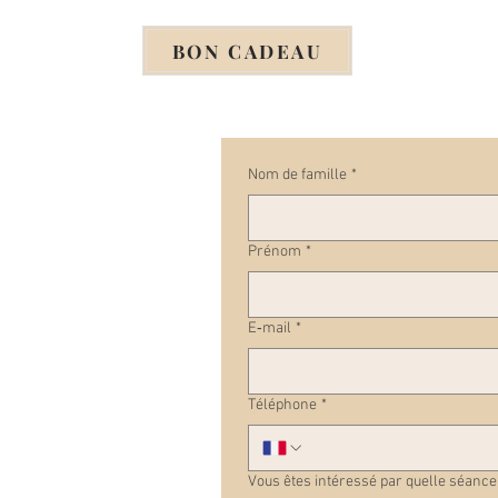
BON CADEAU
Nom de famille
*
Prénom
*
E‑mail
*
Téléphone
*
Vous êtes intéressé par quelle séance